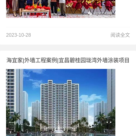
2023-10-28
阅读全文
海宜家|外墙工程案例|宜昌碧桂园珑湾外墙涂装项目