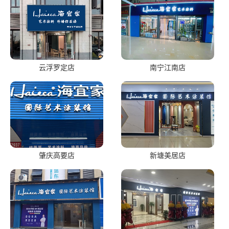
云浮罗定店
南宁江南店
肇庆高要店
新塘美居店