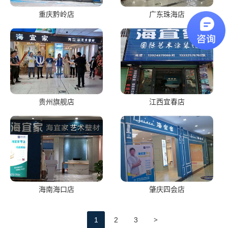
重庆黔岭店
广东珠海店
贵州旗舰店
江西宜春店
海南海口店
肇庆四会店
>
1
2
3